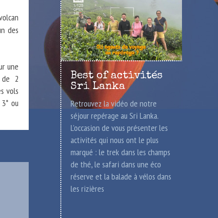
 volcan
un des
ur une
Best of activités
e de 2
Sri Lanka
s vols
 3* ou
Retrouvez la vidéo de notre
séjour repérage au Sri Lanka.
L’occasion de vous présenter les
activités qui nous ont le plus
marqué : le trek dans les champs
de thé, le safari dans une éco
réserve et la balade à vélos dans
les rizières