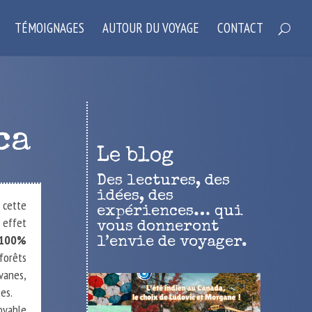
TÉMOIGNAGES
AUTOUR DU VOYAGE
CONTACT
ca
Le blog
Des lectures, des
idées, des
 cette
expériences… qui
 effet
vous donneront
 100%
l’envie de voyager.
forêts
vanes,
es.
oyable