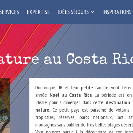
SERVICES
EXPERTISE
IDÉES SÉJOURS
INSPIRATIONS
ature au Costa Ri
Dominique, JB et leur petite famille vont fêter
année
Noël au Costa Rica
. La période est en
idéale pour s’immerger dans cette
destination
nature
. Ce petit pays est parsemé de volcans, 
tropicales, réserves, parcs nationaux, lacs, sa
montagnes sans oublier de très belles plages désert
Vous pourrez partir à la découverte de son incr