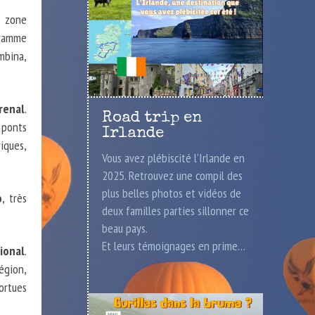
e zone
gramme
mbina,
renal
.
Road trip en
ponts
Irlande
iques,
Vous avez plébiscité l’Irlande en
2025. Retrouvez une compil des
plus belles photos et vidéos de
o
, très
deux familles parties sillonner ce
beau pays.
Et leurs témoignages en prime…
ional
.
égion,
ortues