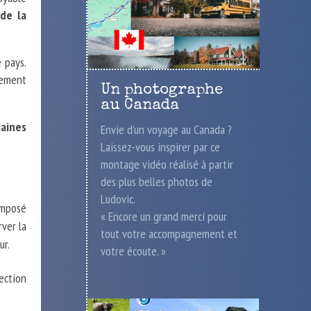
de la
 pays.
lement
Un photographe
au Canada
maines
Envie d’un voyage au Canada ?
Laissez-vous inspirer par ce
montage vidéo réalisé à partir
des plus belles photos de
Ludovic.
omposé
« Encore un grand merci pour
ver la
tout votre accompagnement et
ur.
votre écoute. »
rection