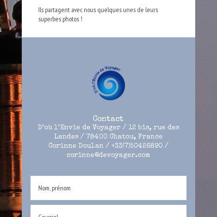
Ils partagent avec nous quelques unes de leurs
superbes photos !
Contact
D’où l’Envie de Voyager / 12 bis, rue des
Landes / 78400 Chatou, France
Corinne Doulan / +33(7)50426890 /
corinne@devoyager.com