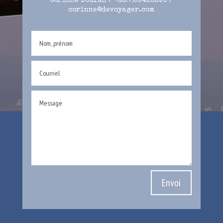
Corinne Doulan / +33(7)50426890 /
corinne@devoyager.com
Envoi