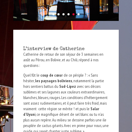
L’interview de Catherine
Catherine de retour de son séjour de 3 semaines en
août au Pérou, en Bolivie, et au Chili, répond à nos
questions :
Quel fût le
coup de cœur
de ce périple ? : « Sans
hésiter,
les paysages boliviens
, notamment la partie
hors sentiers battus du
Sud-Lipez
avec ses décors
sublimes et ses lagunes aux couleurs extraordinaires,
blanches, bleues, rouges. Les conditions d’hébergement
sont assez rudimentaires, et il peut faire très froid, mais
vraiment cette région se mérite ! et puis le
Salar
d’Uyuni
, ce magnifique désert de sel blanc ou tu n’as
plus aucun repère. Au milieu se dessine parfois une ile
peuplée de cactus géants. Avec en prime pour nous, une
guide qui savait chanter, juste sublime. »