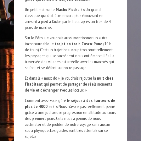
Un petit mot sur le
Machu Picchu
? « Un grand
classique qui doit être encore plus émouvant en
arrivant à pied à l’aube par le haut après un trek de 4
jours de marche.
Sur le Pérou je voudrais aussi mentionner un autre
incontournable, le
trajet en train Cusco-Puno
(10 h
de train). C’est un trajet beaucoup trop court tellement
les paysages qui se succèdent nous ont émerveillés. La
traversée des villages est irréelle avec les marchés qui
se font et se défont sur notre passage.
Et dans la « must do », je voudrais rajouter la
nuit chez
l’habitant
qui permet de partager de réels moments
de vie et d’échanger avec les locaux. »
Comment avez-vous géré le
séjour à des hauteurs de
plus de 4000 m
? « Nous n’avons pas réellement peiné
grâce à une judicieuse progression en altitude au cours
des premiers jours. Cela nous a permis de nous
acclimater et de profiter de notre voyage sans aucun
souci physique. Les guides sont très attentifs sur ce
sujet. »